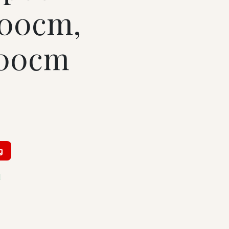
00cm,
00cm
-
g
d