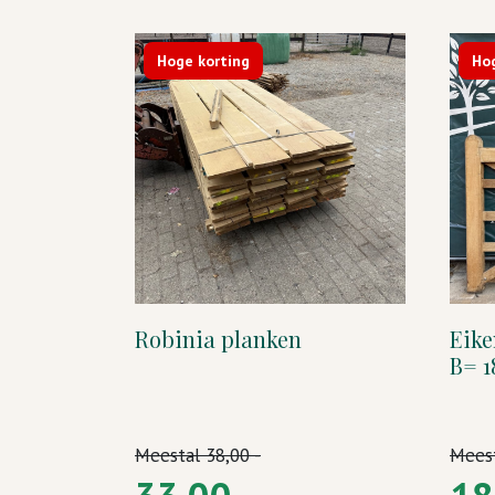
Hoge korting
Hog
Robinia planken
Eike
B= 
Meestal
38,00 -
Mees