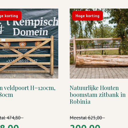
e korting
Hoge korting
n veldpoort H=120cm,
Natuurlijke Houten
180cm
boomstam zitbank in
Robinia
tal
474,80 -
Meestal
625,00 -