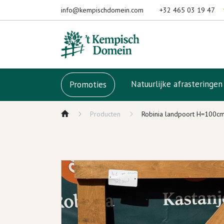
Naar inhoud
info@kempischdomein.com
+32 465 03 19 47
Natuurlijke afrasteringe
Promoties
Producten
Robinia landpoort H=100c