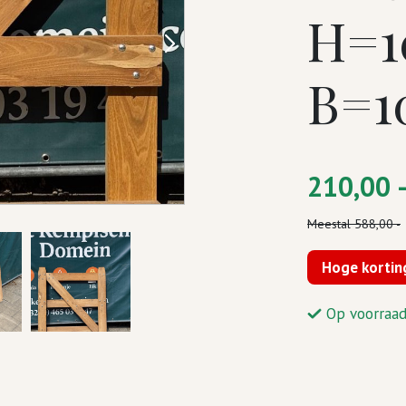
H=1
B=1
210,00 
Meestal
588,00 -
Hoge kortin
Op voorraa