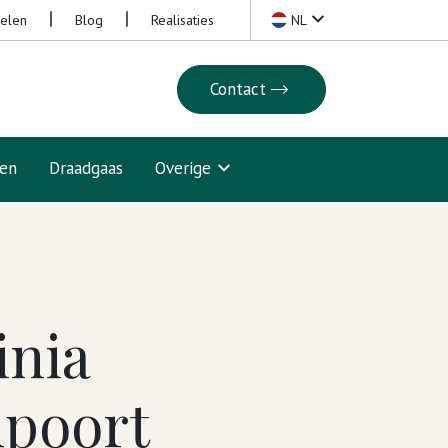
nelen
Blog
Realisaties
NL
Contact
ten
Draadgaas
Overige
inia
dpoort