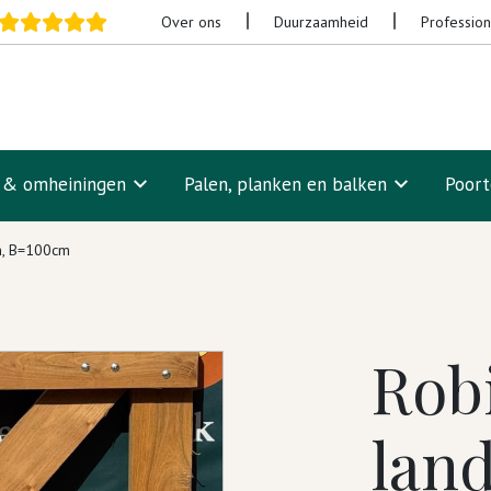
Over ons
Duurzaamheid
Professio
n & omheiningen
Palen, planken en balken
Poor
m, B=100cm
Rob
lan