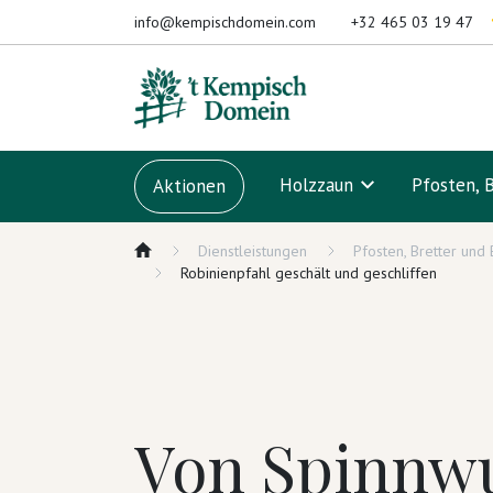
Zum Inhalt springen
info@kempischdomein.com
+32 465 03 19 47
Holzzaun
Pfosten, 
Aktionen
Dienstleistungen
Pfosten, Bretter und
Robinienpfahl geschält und geschliffen
Von Spinnw