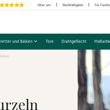
Über uns
Nachhaltigkeit
Für Fachl
Bretter und Balken
Tore
Drahtgeflecht
Maßarbe
 Balken
urzeln