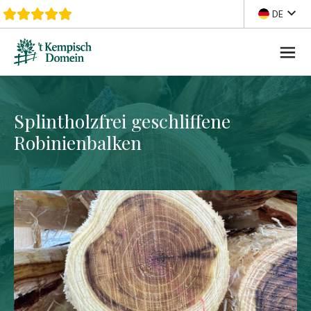
Zum Inhalt springen
DE
Splintholzfrei geschliffene
Robinienbalken